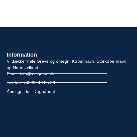
Information
Vi dækker hele Greve og omegn, København, Storkøbenhavn
og Nordsjælland.
Email: info@vvsgreve.dk
Telefon: +45 30 46 35 06
Åbningstider: Døgnåbent