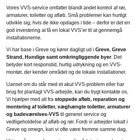
Vores VVS-service omfatter blandt andet kontrol af rør,
armaturer, toiletter og afløb. Små problemer kan hurtigt
udvikle sig, hvis de ikke opdages i tide – derfor er det en
god investering at få en lokal VVS’er til at gennemgå
installationerne.
Vi har base i Greve og kører dagligt ud i
Greve, Greve
Strand, Hundige samt omkringliggende byer
. Det
betyder kort responstid, hurtig udrykning og en VVS-
montør, der kender området og de lokale installationer.
Uanset om du står med et akut VVS-problem eller har
brug for planlagt VVS-arbejde, kan du trygt kontakte os.
Vi hjælper med alt fra
stoppede afløb, reparation og
montering af toiletter, væghængte toiletter, armaturer
og badeværelses-VVS
til generel service og
vedligeholdelse af afløb og rør. Fordi vi arbejder lokalt i
Greve og omegn, kan vi ofte være fremme samme dag.