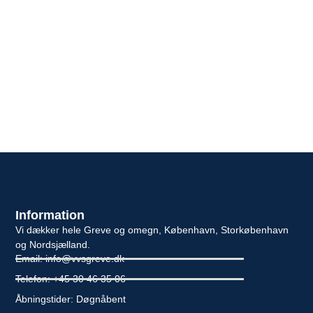
Information
Vi dækker hele Greve og omegn, København, Storkøbenhavn
og Nordsjælland.
Email: info@vvsgreve.dk
Telefon: +45 30 46 35 06
Åbningstider: Døgnåbent